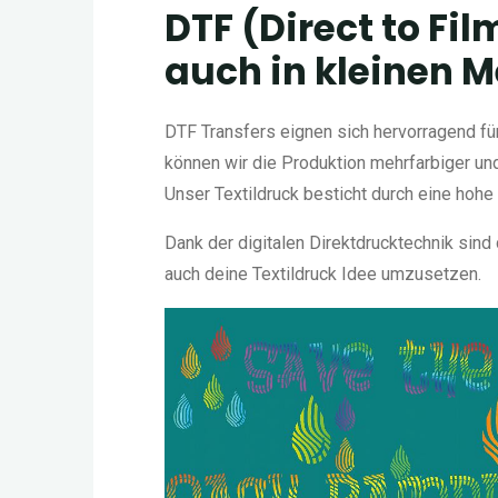
DTF (Direct to Fi
auch in kleinen 
DTF-Transferdruck eignet sich hervorragend für Motive und Logos in großen und kleinen Mengen und vielen Farben. DTF-Transferdruck eignet sich hervorragend für Motive und Logos in großen und kleinen Mengen und vielen Farben. DTF-Transferdruck eignet sich hervorragend für Motive und Logos in großen und klein
DTF Transfers eignen sich hervorragend fü
können wir die Produktion mehrfarbiger un
Unser Textildruck besticht durch eine hoh
Dank der digitalen Direktdrucktechnik sind 
auch deine Textildruck Idee umzusetzen.