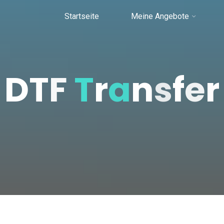
Startseite
Meine Angebote
D
T
F
T
r
a
n
s
f
e
r