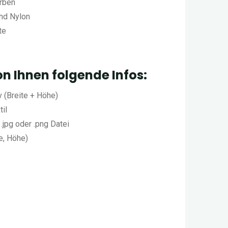
arben
nd Nylon
te
n Ihnen folgende Infos:
(Breite + Höhe)
il
.jpg oder .png Datei
e, Höhe)