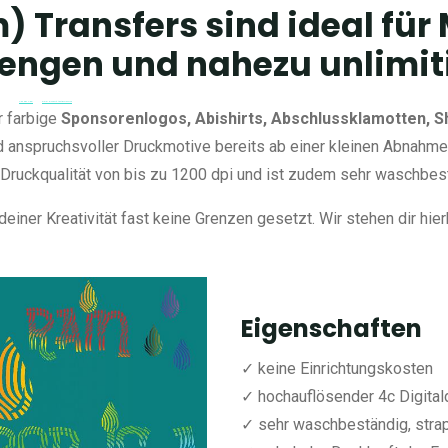
lm) Transfers sind ideal fü
Mengen und nahezu unlimit
en Mengen und vielen
Pen and Pixel
Farben.
www.albrecht-textieldruck.de
r farbige
Sponsorenlogos, Abishirts, Abschlussklamotten, Sh
d anspruchsvoller Druckmotive bereits ab einer kleinen Abnahm
e Druckqualität von bis zu 1200 dpi und ist zudem sehr waschbes
deiner Kreativität fast keine Grenzen gesetzt. Wir stehen dir hier
Eigenschaften
✓ keine Einrichtungskosten
✓ hochauflösender 4c Digital
✓ sehr waschbeständig, strap